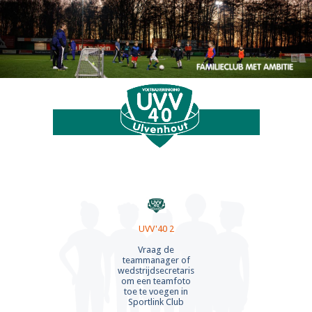
UVV'40 2
UVV'40 2
Vraag de
teammanager of
wedstrijdsecretaris
om een teamfoto
toe te voegen in
Sportlink Club