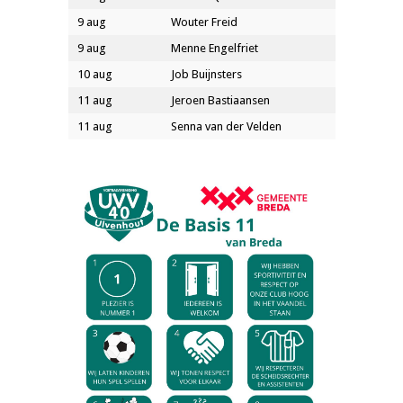
9 aug
Wouter Freid
9 aug
Menne Engelfriet
10 aug
Job Buijnsters
11 aug
Jeroen Bastiaansen
11 aug
Senna van der Velden