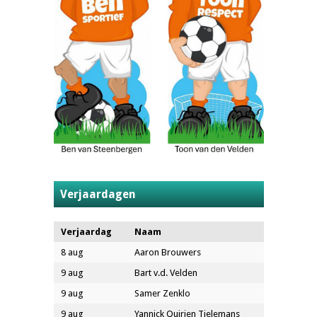
Verjaardagen
Verjaardag
Naam
8 aug
Aaron Brouwers
9 aug
Bart v.d. Velden
9 aug
Samer Zenklo
9 aug
Yannick Quirien Tielemans